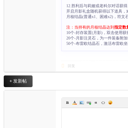
12.胜利后与莉娅或老科尔对话获
开启月影礼盒随机获得以下道具，
月核结晶(普通x1、困难x2)，
注：当持有的月核结晶达到
指定数
10个-封存装置(月影)，双击使
20个-月影注灵石，为一件装备附
50个-布雷欧结晶石，激活布雷欧
回复
+ 发新帖