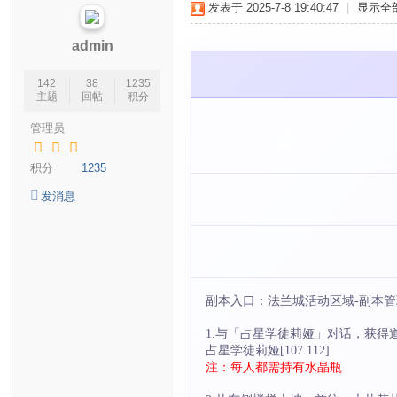
发表于 2025-7-8 19:40:47
|
显示全
宝
贝
admin
玩
142
38
1235
家
主题
回帖
积分
交
管理员
流
积分
1235
社
区
发消息
副本入口：法兰城活动区域-副本管理员[
1.与「占星学徒莉娅」对话，获得道
占星学徒莉娅[107.112]
注：每人都需持有水晶瓶