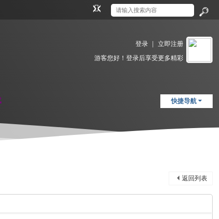
切
换
搜
到
索
窄
登录
|
立即注册
版
游客
您好！登录后享受更多精彩
载
快捷导航
返回列表