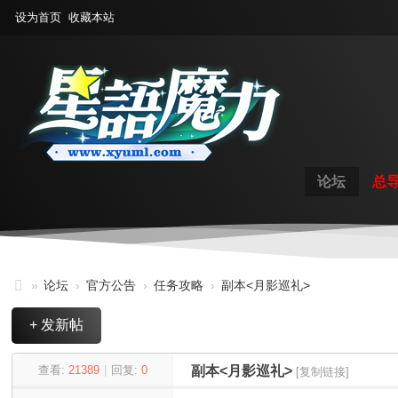
设为首页
收藏本站
论坛
总
»
论坛
›
官方公告
›
任务攻略
›
副本<月影巡礼>
星
+ 发新帖
语
魔
查看:
21389
|
回复:
0
副本<月影巡礼>
[复制链接]
力