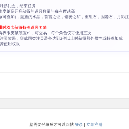
得月影礼盒，结束任务
难度越高开启获得的道具数量与稀有度越高
符文石(可叠加)，魔族的水晶，誓言之证，钢骑之矿，重组石，固源石，月影
量
时双击获得特殊道具奖励
用获得界限突破装置x1，可交易，每个角色仅可使用三次
加注灵效果，穿戴同类注灵装备达到2件以上时获得额外属性或特殊加成
坐骑使用权限
您需要登录后才可以回帖
登录
|
立即注册