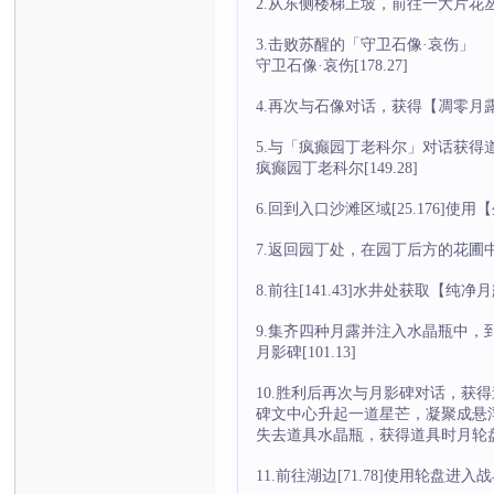
2.从东侧楼梯上坡，前往一大片花
3.击败苏醒的「守卫石像·哀伤」
守卫石像·哀伤[178.27]
4.再次与石像对话，获得【凋零月
5.与「疯癫园丁老科尔」对话获得
疯癫园丁老科尔[149.28]
6.回到入口沙滩区域[25.176]
7.返回园丁处，在园丁后方的花
8.前往[141.43]水井处获取【
9.集齐四种月露并注入水晶瓶中
月影碑[101.13]
10.胜利后再次与月影碑对话，获
碑文中心升起一道星芒，凝聚成悬
失去道具水晶瓶，获得道具时月轮
11.前往湖边[71.78]使用轮盘进入