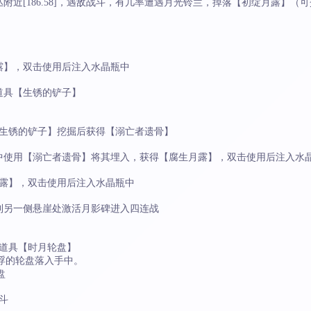
丛附近[186.58]，遇敌战斗，有几率遭遇月光铃兰，掉落【初绽月露】
露】，双击使用后注入水晶瓶中
道具【生锈的铲子】
使用【生锈的铲子】挖掘后获得【溺亡者遗骨】
圃中使用【溺亡者遗骨】将其埋入，获得【腐生月露】，双击使用后注入水
纯净月露】，双击使用后注入水晶瓶中
，到另一侧悬崖处激活月影碑进入四连战
得道具【时月轮盘】
浮的轮盘落入手中。
盘
战斗