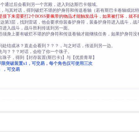
，逐个通过后会看到另一个宫殿，进入到达斯巴卡领域。
兰克，与其对话，得到破烂不堪的护身符和传送卷轴（若有斯巴卡卷轴或比
接下来需要打2个BOSS要佩带的物品才能触发战斗，如果被打坏，就不
，到达第3层，找到雷诺，他会要求你装备护身符，装备护身符进入战斗，
身符进入战斗，战斗胜利传送到另一面。
，必须身上要有破烂不堪的护身符和传送卷轴才能继续任务，如果护身符没
殿到处结成冰？直走会看到？？？，与之对话，传送到另一边。
，先与？？？对话，会给了你一个珠子。
出珠子，得到【封存装置(斯巴卡)】与【优质青草】
界限突破装置x1，可交易，每个角色仅可使用三次
」，可交易