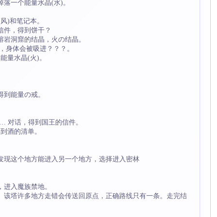
掉落一个能量水晶(水)。
(风)和笔记本。
信件，得到饼干？
入熔岩洞窟的结晶，火の结晶。
话，身体会被吸进？？？。
能量水晶(火)。
得到能量の戒。
… 对话，得到国王的信件。
得到酒的清单。
会发现这个地方能进入另一个地方，选择进入密林
报，进入魔族禁地。
之塔。该塔许多地方走错会传送回原点，正确路线只有一条。走完结