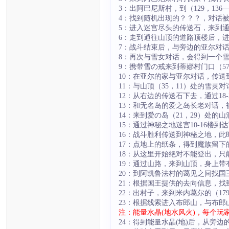
3：出阿巴尼斯村，到（129，136
4：找到随机出现的？？？，对话
5：进入迷宫尽头的传送石，来到通往
6：走到通往山顶的道路顶楼后，进
7：战斗结束后，与旁边的亚尔对
8：再次与雪女对话，会得到一个
9：携带雪の戒来到蒂娜村门口（5
10：在亚尔的家与亚尔对话，传
11：与山顶（35，11）处的雪灵
12：从右边的传送石下去，通过18
13：和无名岛的爱之岛长老对话，
14：来到爱の岛（21，29）处
15：通过神秘之地迷宫10-16
16：战斗胜利传送到神秘之地，此
17：点地上的纸条，得到魔族留下
18：从这里开始绝对不能登出，
19：通过山路，来到山顶，身上
20：到阿凯鲁法村的蔼见之间找
21：根据国王提供的去向信息，
22：出村子，来到米内葛尔的（1
23：根据线索进入布郎山，与布郎
注：能量水晶(地水风火)，每个玩
24：得到能量水晶(地)后，从旁