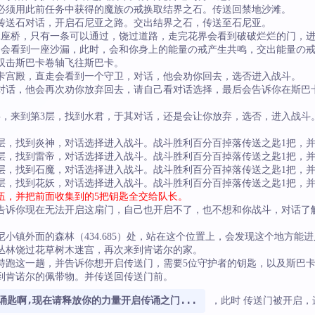
里必须用此前任务中获得的魔族の戒换取结界之石。传送回禁地沙滩。
）处和传送石对话，开启石尼亚之路。交出结界之石，传送至石尼亚。
有2座桥，只有一条可以通过，饶过道路，走完花界会看到破破烂烂的门，
8）处会看到一座沙漏，此时，会和你身上的能量の戒产生共鸣，交出能量の
后双击斯巴卡卷轴飞往斯巴卡。
入斯巴卡宫殿，直走会看到一个守卫，对话，他会劝你回去，选否进入战斗。
卫对话，他会再次劝你放弃回去，请自己看对话选择，最后会告诉你在斯巴
2层，来到第3层，找到水君，于其对话，还是会让你放弃，选否，进入战
3层，找到炎神，对话选择进入战斗。战斗胜利百分百掉落传送之匙1把，
3层，找到雷帝，对话选择进入战斗。战斗胜利百分百掉落传送之匙1把，
3层，找到石魔，对话选择进入战斗。战斗胜利百分百掉落传送之匙1把，
3层，找到花妖，对话选择进入战斗。战斗胜利百分百掉落传送之匙1把，
伍，并把前面收集到的5把钥匙全交给队长。
会告诉你现在无法开启这扇门，自己也开启不了，也不想和你战斗，对话了
尼小镇外面的森林（434.685）处，站在这个位置上，会发现这个地方
丛林饶过花草树木迷宫，再次来到肯诺尔的家。
比特跑这一趟，并告诉你想开启传送门，需要5位守护者的钥匙，以及斯巴
到肯诺尔的佩带物。并传送回传送门前。
诵匙啊,现在请释放你的力量开启传诵之门...
，此时 传送门被开启，