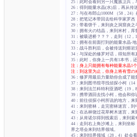
25：此时会看到另一只魔族卫兵，
26：得到能量水晶(水)后，再从
27：与在布郎山1000M （58
28：把笔记本带回去给科学家罗
29：带着饼干，来到炎之洞窟炎之
30：拥有火の结晶，来到米村，库
31：被吸进桥？？？，走到（12
32：拥有在前面打到的能量水晶-
33：战斗胜利后，会被传送到熔
34：与深处的修罗对话，得知所
35：此时，你身上一共有1本书
注：身上只能拥有每种能量水晶1
注：到这里为止，你身上将有雪の
36：修罗用最后力量助你合成了能
37：来到图书馆寻找侦探小柯（1
38：来到法兰科特利亚酒吧（19，
39：携带酒回去找小柯，他会和
40：前往侦探小柯所说的地方，来
41：来到密林，走完密林迷宫，
42：在丛林饶过花草树木迷宫，
43：从肯诺尔得到线索后，来到索
44：走到右上角沙滩上，来到坐标
界之塔会来到结界领域。
45：来到结界领域（28，4）处