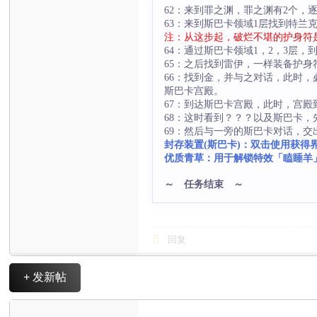
62：来到罪之渊，罪之渊有2个
63：来到斯巴卡领域1层找到特
注：从这步起，破烂不堪的护身符是
64：通过斯巴卡领域1，2，3层
65：之后找到雷伊，一样装备护
66：找到金，并与之对话，此时
斯巴卡宫殿。
67：到达斯巴卡宫殿，此时，宫
68：这时看到？？？以及斯巴卡
69：然后与一旁的斯巴卡对话，交
封存装置(斯巴卡)：
双击使用获得
优质青草：用于解锁特效「瞌睡羊
～ 任务结束 ～
回复
+ 发新帖