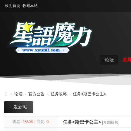
设为首页
收藏本站
论坛
总
»
论坛
›
官方公告
›
任务攻略
›
任务<斯巴卡公主>
星
+ 发新帖
语
魔
查看:
25503
|
回复:
0
任务<斯巴卡公主>
[复制链接]
力