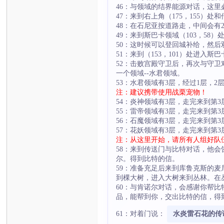
46：与领域的结界能源对话，这
47：来到右上角（175，155
48：在石尼亚按道路走，中间会
49：来到斯巴卡领域（103，5
50：这时候可以登回城补给，然
51：来到（153，101）处进
52：击败宫殿守卫后，再次与守
一个领域--水君领域。
53：水君领域有3层，经过1层，
注：建议携带使用战栗宠物！
54：炎神领域有3层，走完来到第
55：雷帝领域有3层，走完来到第
56：石魔领域有3层，走完来到第
57：花妖领域有3层，走完来到第
注：从这里开始，请所有人组好队
58：来到传送门与比特对话，他
尔。得到比特的信。
59：准备充足后来到库鲁克斯的麦
到棵大树，进入大树来到丛林。在
60：与肯诺尔对话，会感谢你帮
品，能帮到你，交出比特的信，得
水炎雷石花的传
61：对着门说：