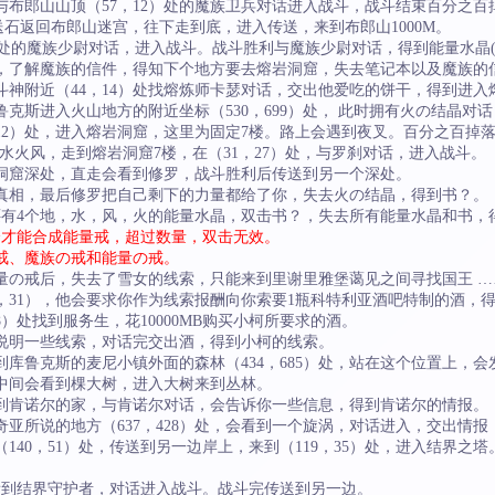
与布郎山山顶（57，12）处的魔族卫兵对话进入战斗，战斗结束百分之百
传送石返回布郎山迷宫，往下走到底，进入传送，来到布郎山1000M。
，24）处的魔族少尉对话，进入战斗。战斗胜利与魔族少尉对话，得到能量水晶
杰，了解魔族的信件，得知下个地方要去熔岩洞窟，失去笔记本以及魔族的
斗神附近（44，14）处找熔炼师卡瑟对话，交出他爱吃的饼干，得到进
鲁克斯进入火山地方的附近坐标（530，699）处， 此时拥有火の结晶对
，12）处，进入熔岩洞窟，这里为固定7楼。路上会遇到夜叉。百分之百掉落
地水火风，走到熔岩洞窟7楼，在（31，27）处，与罗刹对话，进入战斗。
岩洞窟深处，直走会看到修罗，战斗胜利后传送到另一个深处。
有真相，最后修罗把自己剩下的力量都给了你，失去火の结晶，得到书？。
，还有4个地，水，风，火的能量水晶，双击书？，失去所有能量水晶和书，
个才能合成能量戒，超过数量，双击无效。
戒、魔族の戒和能量の戒。
量の戒后，失去了雪女的线索，只能来到里谢里雅堡蔼见之间寻找国王 …
4，31），他会要求你作为线索报酬向你索要1瓶科特利亚酒吧特制的酒，
8）处找到服务生，花10000MB购买小柯所要求的酒。
你说明一些线索，对话完交出酒，得到小柯的线索。
到库鲁克斯的麦尼小镇外面的森林（434，685）处，站在这个位置上，
到中间会看到棵大树，进入大树来到丛林。
来到肯诺尔的家，与肯诺尔对话，会告诉你一些信息，得到肯诺尔的情报。
奇亚所说的地方（637，428）处，会看到一个旋涡，对话进入，交出情
（140，51）处，传送到另一边岸上，来到（119，35）处，进入结界
会看到结界守护者，对话进入战斗。战斗完传送到另一边。