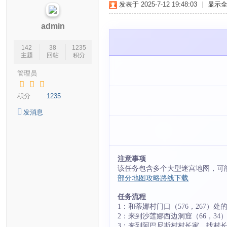
发表于 2025-7-12 19:48:03
|
显示
宝
贝
admin
玩
142
38
1235
家
主题
回帖
积分
交
管理员
流
积分
1235
社
区
发消息
注意事项
该任务包含多个大型迷宫地图，可
部分地图攻略路线下载
任务流程
1：和蒂娜村门口（576，267）
2：来到沙莲娜西边洞窟（66，3
3：来到阿巴尼斯村村长家，找村