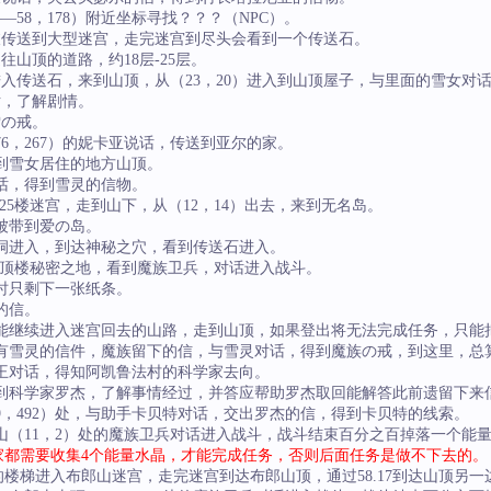
——58，178）附近坐标寻找？？？（NPC）。
被传送到大型迷宫，走完迷宫到尽头会看到一个传送石。
山顶的道路，约18层-25层。
入传送石，来到山顶，从（23，20）进入到山顶屋子，与里面的雪女对
话，了解剧情。
雪の戒。
76，267）的妮卡亚说话，传送到亚尔的家。
送到雪女居住的地方山顶。
对话，得到雪灵的信物。
-25楼迷宫，走到山下，从（12，14）出去，来到无名岛。
被带到爱の岛。
的山洞进入，到达神秘之穴，看到传送石进入。
楼到达顶楼秘密之地，看到魔族卫兵，对话进入战斗。
时只剩下一张纸条。
的信。
只能继续进入迷宫回去的山路，走到山顶，如果登出将无法完成任务，只能
带有雪灵的信件，魔族留下的信，与雪灵对话，得到魔族の戒，到这里，总
国王对话，得知阿凯鲁法村的科学家去向。
找到科学家罗杰，了解事情经过，并答应帮助罗杰取回能解答此前遗留下来
79，492）处，与助手卡贝特对话，交出罗杰的信，得到卡贝特的线索。
山（11，2）处的魔族卫兵对话进入战斗，战斗结束百分之百掉落一个能量
家都需要收集4个能量水晶，才能完成任务，否则后面任务是做不下去的。
边的楼梯进入布郎山迷宫，走完迷宫到达布郎山顶，通过58.17到达山顶另一