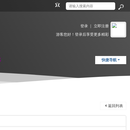
切
换
搜
到
索
窄
登录
|
立即注册
版
游客
您好！登录后享受更多精彩
载
快捷导航
返回列表