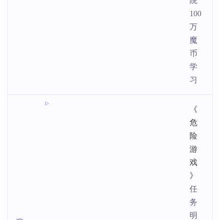
院
100
万
魔
币
学
习
《
危
险
游
戏
》
任
务
明