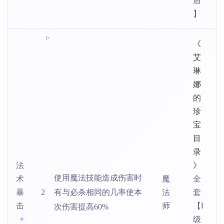
盾
】
《
艾
琳
娜
的
珍
宝
目
录
法
》
使用魔法技能造成伤害时
术
魔
全
暴
2
有与必杀相同的几率使本
法
套
击
师
【Ⅰ
次伤害提高60%
级