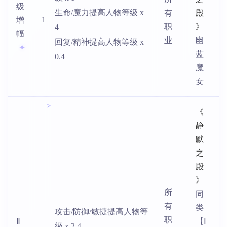
级
生命/魔力提高人物等级 x
有
殿
1
增
职
》
4
幅
业
幽
回复/精神提高人物等级 x
蓝
0.4
魔
女
《
静
默
之
殿
》
所
同
有
类
攻击/防御/敏捷提高人物等
职
Ⅱ
【Ⅰ
级 x 2.4