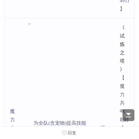
491)
】
《
试
炼
之
塔
》
【
魔
力
共
魔
鸣
力
Ⅱ[封
为全队(含宠物)提高技能
共
巫
]】+
2
持有者最大魔力值1.5%点
回复
鸣
师
【