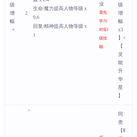
业
级
级
生命/魔力提高人物等级 x
需先
增
2
增
9.6
幅
学习
幅
回复/精神提高人物等级 x
x3
对应Ⅰ
1
】+
级技
【
能
灵
能
升
华
星
】
同
类
【Ⅱ