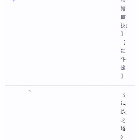
增
幅
Ⅲ[
技]
】+
【
红
斗
篷
】
《
试
炼
之
塔
》