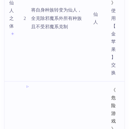
仙
》
将自身种族转变为仙人，
人
使
仙
之
2
全克除邪魔系外所有种族
用
人
体
【
且不受邪魔系克制
金
苹
果
】
交
换
《
危
险
游
戏
》