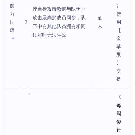
御
》
使自身攻击数值与队伍中
力
使
攻击最高的成员同步，队
仙
同
2
用
人
伍中有其他队员拥有相同
辉
【
技能时无法生效
金
苹
果
】
交
换
《
每
周
修
行