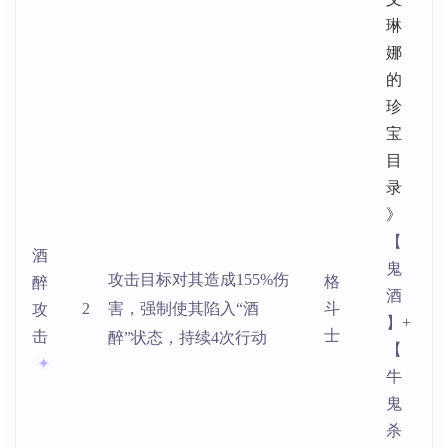
琳
娜
的
珍
宝
目
录
》
【
酒
鬼
攻击目标对其造成155%伤
格
醉
酒
2
害，强制使其陷入“酒
斗
攻
】+
士
击
醉”状态，持续4次行动
【
牛
鬼
杀