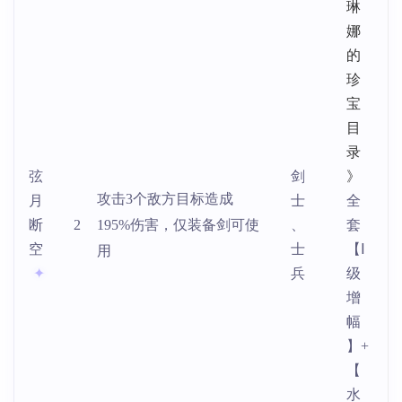
琳
娜
的
珍
宝
目
录
弦
剑
》
攻击3个敌方目标造成
月
士
全
断
2
195%伤害，仅装备剑可使
、
套
空
士
【Ⅰ
用
兵
级
增
幅
】+
【
水