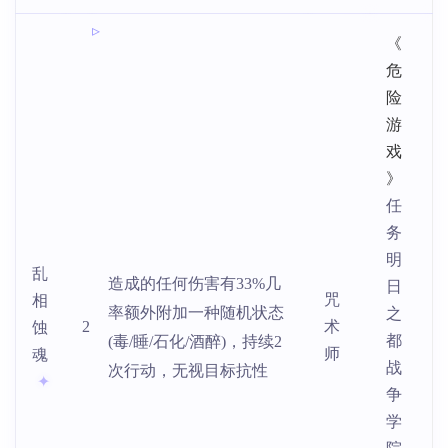
《
危
险
游
戏
》
任
务
明
乱
造成的任何伤害有33%几
日
咒
相
率额外附加一种随机状态
之
2
术
蚀
都
(毒/睡/石化/酒醉)，持续2
师
魂
战
次行动，无视目标抗性
争
学