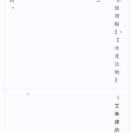
级
增
幅
】+
【
水
龙
法
袍
】
《
艾
琳
娜
的