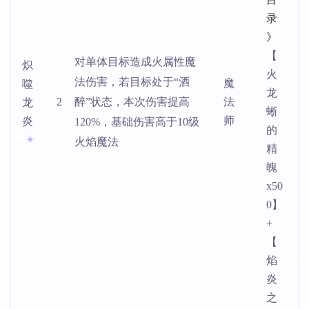
录
》
【
对单体目标造成火属性魔
炽
火
法伤害，若目标处于“酒
魔
噬
龙
2
醉”状态，本次伤害提高
法
龙
蜥
师
炎
120%，基础伤害高于10级
的
火焰魔法
精
魄
x50
0】
+
【
焰
炎
之