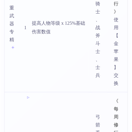
骑
行
重
士
》
武
、
使
提高人物等级 x 125%基础
器
1
战
用
专
伤害数值
斧
【
精
斗
金
士
苹
、
果
士
】
兵
交
换
《
每
弓
周
箭
修