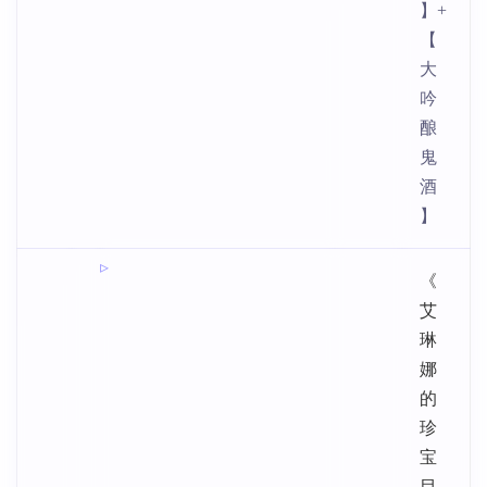
】+
【
大
吟
酿
鬼
酒
】
《
艾
琳
娜
的
珍
宝
目