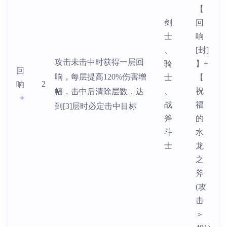
【
剑
回
士
响
、
[封]
攻击未击中时获得一层回
骑
】+
回
响，每层提高120%伤害增
士
【
2
响
、
祝
幅，击中后清除层数，达
战
福
到[3]层时必定击中目标
斧
的
斗
水
士
龙
之
斧
(攻
击
＞