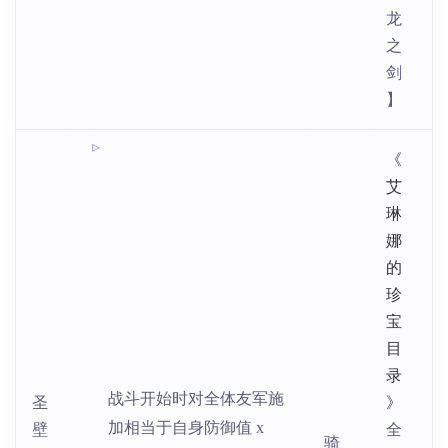
龙
之
剑
】
《
艾
琳
娜
的
珍
宝
目
录
战斗开始时对全体友军施
圣
》
加相当于自身防御值 x
壁
全
骑