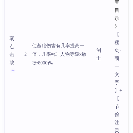
宝
目
录
》
【
弱
秘
使基础伤害有几率提高一
点
剑
剑·
2
倍，几率=(3+人物等级x敏
击
士
菊
破
捷/8000)%
一
文
字
】+
【
节
俭
注
灵