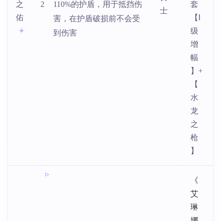
之
2
110%的护盾，用于抵挡伤
套
士
佑
【Ⅰ
害，在护盾破损前不会受
级
到伤害
增
幅
】+
【
水
龙
之
枪
】
《
艾
琳
娜