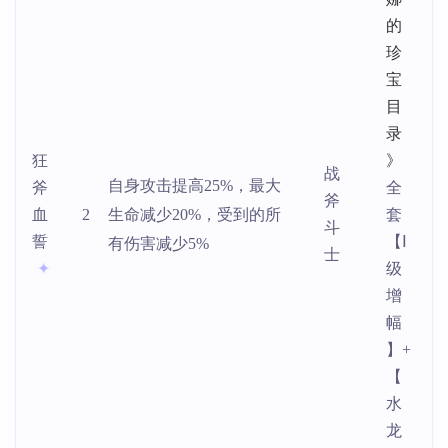
的
珍
宝
目
录
狂
》
战
自身攻击提高25%，最大
斧
全
斧
血
2
生命减少20%，受到的所
套
斗
誓
【Ⅰ
有伤害减少5%
士
级
增
幅
】+
【
水
龙