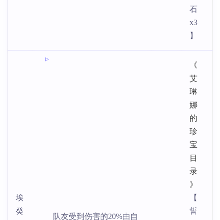
石
x3
】
《
艾
琳
娜
的
珍
宝
目
录
》
埃
【
癸
誓
队友受到伤害的20%由自