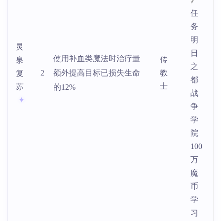
任
务
明
灵
日
使用补血类魔法时治疗量
传
泉
之
2
额外提高目标已损失生命
教
复
都
士
苏
的12%
战
争
学
院
100
万
魔
币
学
习