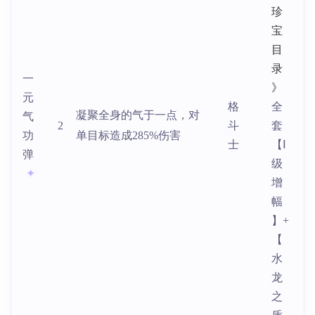
珍
宝
目
录
一
》
元
格
全
凝聚全身的气于一点，对
气
2
斗
套
功
单目标造成285%伤害
士
【Ⅰ
弹
级
增
幅
】+
【
水
龙
之