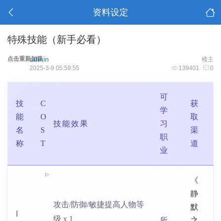
资料设定
特殊技能（新手必看）
点击重新加载
admin
楼主
2025-3-9 05:59:55
139401
0
可
技
C
获
学
能
O
取
技能效果
习
名
S
渠
职
称
T
道
业
《
静
攻击/防御/敏捷提高人物等
默
Ⅰ
级 x 1
所
之