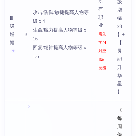
所
级
有
增
攻击/防御/敏捷提高人物等
职
Ⅲ
幅
级 x 4
业
级
x3
生命/魔力提高人物等级 x
需先
增
3
】+
16
幅
学习
【
回复/精神提高人物等级 x
灵
对应
1.6
能
Ⅱ级
升
技能
华
星
】
《
每
周
修