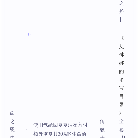
之
斧
】
《
艾
琳
娜
的
珍
宝
目
录
命
》
之
传
全
使用气绝回复复活友方时
恩
2
教
套
额外恢复其30%的生命值
惠
士
【Ⅰ