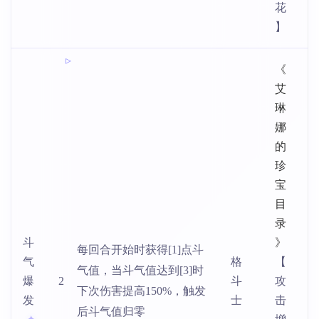
花
】
《
艾
琳
娜
的
珍
宝
目
录
斗
》
每回合开始时获得[1]点斗
气
格
【
气值，当斗气值达到[3]时
爆
2
斗
攻
下次伤害提高150%，触发
发
士
击
后斗气值归零