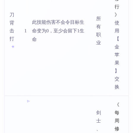
行
刀
》
所
此技能伤害不会令目标生
背
使
有
击
1
命变为0，至少会留下1生
用
职
打
【
命
业
金
苹
果
】
交
换
《
剑
每
士
周
、
修