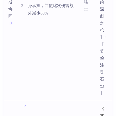
斯
骑
约
2
身承担，并使此次伤害额
协
士
深
外减少65%
同
刺
之
枪
】+
【
节
俭
注
灵
石
x3
】
《
艾