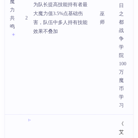
魔
为队长提高技能持有者最
日
力
大魔力值3.5%点基础伤
巫
之
2
共
师
都
害，队伍中多人持有技能
鸣
战
效果不叠加
争
学
院
100
万
魔
币
学
习
《
艾