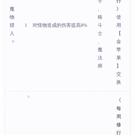
手
行
魔
、
》
物
格
使
猎
1
对怪物造成的伤害提高8%
斗
用
人
士
【
、
金
魔
苹
法
果
师
】
交
换
《
每
周
修
行