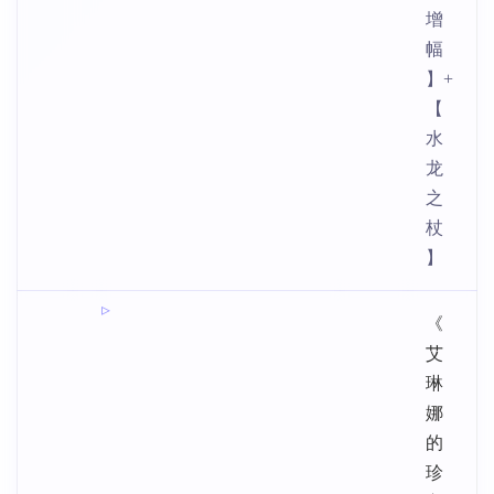
增
幅
】+
【
水
龙
之
杖
】
《
艾
琳
娜
的
珍