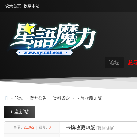
设为首页
收藏本站
论坛
总
»
论坛
›
官方公告
›
资料设定
›
卡牌收藏UI版
星
+ 发新帖
语
魔
查看:
21062
|
回复:
0
卡牌收藏UI版
[复制链接]
力