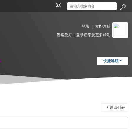
切
换
搜
到
索
窄
登录
|
立即注册
版
游客
您好！登录后享受更多精彩
载
快捷导航
返回列表