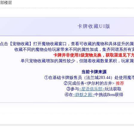
全部楼层
卡牌收藏UI版
点击【宠物收藏】打开魔物收藏窗口，查看可收藏的魔物和具体提升的属
收藏不同的魔物会给玩家带来不同的属性加成，集齐同谱系所有
卡牌并非使用1级宠物兑换，获取渠道见下
单只宠物收藏增加的属性较少，但随着收藏数量累积，玩家属
当前卡牌来源
①在基础卡牌贩售员（法兰城283.44）处使用魔
②完成任务<伊尔村的古井>
推荐
③参与
<星语俱乐部>
玩法获取
④在
<静默之殿>
中挑战Boss获得