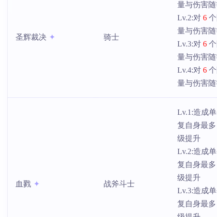
量与伤害随
Lv.2:对
6
个
量与伤害随
圣辉裁决
骑士
Lv.3:对
6
个
量与伤害随
Lv.4:对
6
个
量与伤害随
Lv.1:造
复自身最
级提升
Lv.2:造
复自身最
级提升
血戮
战斧斗士
Lv.3:造
复自身最
级提升