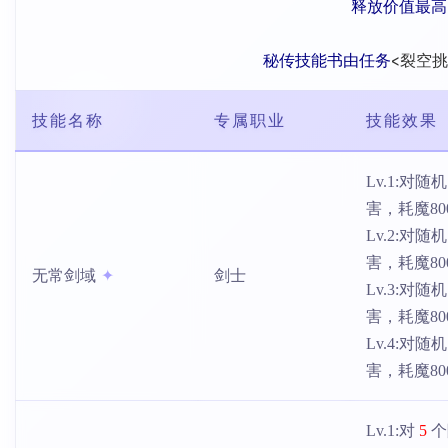
释放价值最高
<裂空挑
秘传技能书由任务
技能名称
专属职业
技能效果
Lv.1:对
害，耗魔8
Lv.2:对
害，耗魔8
无常剑域
剑士
Lv.3:对
害，耗魔8
Lv.4:对
害，耗魔8
Lv.1:对
5
个