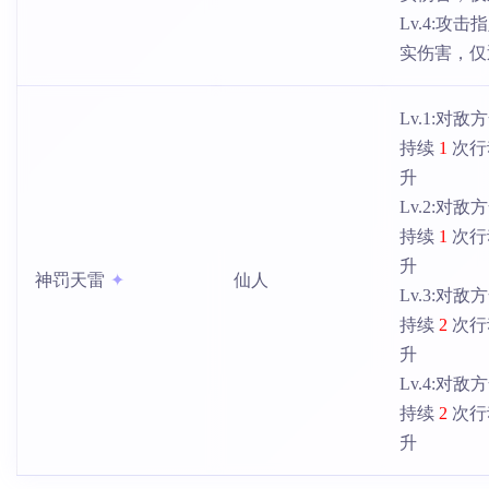
Lv.4:攻
实伤害，仅
Lv.1:对
持续
1
次行
升
Lv.2:对
持续
1
次行
升
神罚天雷
仙人
Lv.3:对
持续
2
次行
升
Lv.4:对
持续
2
次行
升