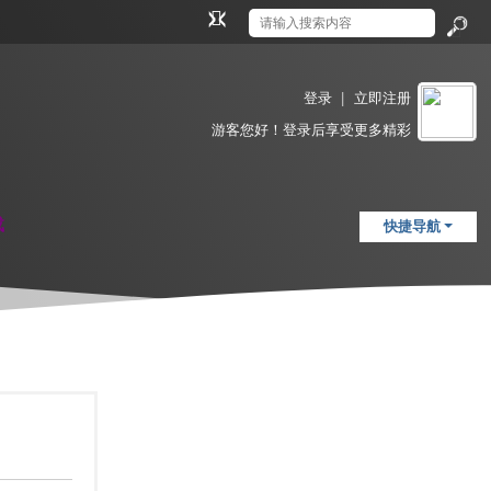
切
换
搜
到
索
窄
登录
|
立即注册
版
游客
您好！登录后享受更多精彩
载
快捷导航