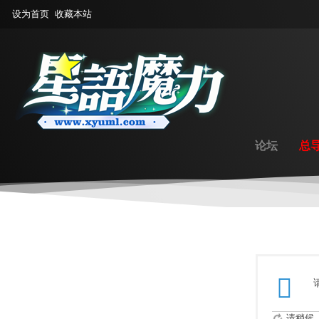
设为首页
收藏本站
论坛
总
请稍候..